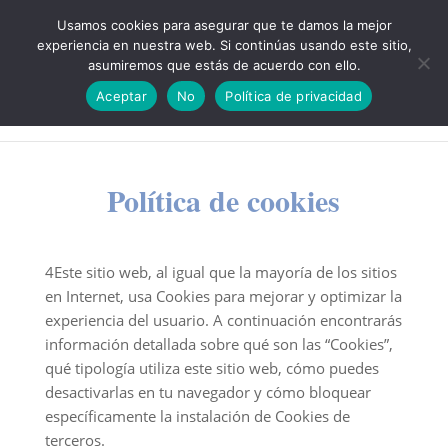
854 534 617 / ✆ 679 39 39 69
info@ceao.es
Usamos cookies para asegurar que te damos la mejor
experiencia en nuestra web. Si continúas usando este sitio,
asumiremos que estás de acuerdo con ello.
Aceptar
No
Política de privacidad
Política de cookies
4Este sitio web, al igual que la mayoría de los sitios
en Internet, usa Cookies para mejorar y optimizar la
experiencia del usuario. A continuación encontrarás
información detallada sobre qué son las “Cookies”,
qué tipología utiliza este sitio web, cómo puedes
desactivarlas en tu navegador y cómo bloquear
específicamente la instalación de Cookies de
terceros.